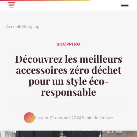
Accueil
›
Shopping
SHOPPING
Découvrez les meilleurs
accessoires zéro déchet
pour un style éco-
responsable
Louane
21 octobre 2024
8 min de lecture
L